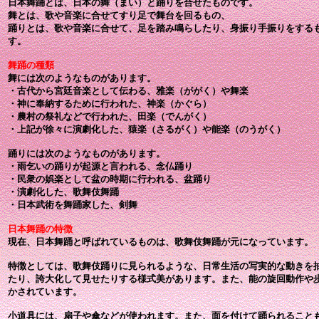
日本舞踊とは
、日本の舞（まい）と踊りを合せたものです。
舞とは
、歌や音楽に合せてすり足で舞台を回るもの、
踊りとは
、歌や音楽に合せて、足を踏み鳴らしたり、身振り手振りをする
す。
舞踊の種類
舞には次のようなものがあります。
・古代から宮廷音楽として伝わる、雅楽（ががく）や舞楽
・神に奉納するために行われた、神楽（かぐら）
・農村の祭礼などで行われた、田楽（でんがく）
・上記が徐々に演劇化した、猿楽（さるがく）や能楽（のうがく）
踊りには次のようなものがあります。
・雨乞いの踊りが起源と言われる、念仏踊り
・民衆の娯楽として盆の時期に行われる、盆踊り
・演劇化した、歌舞伎舞踊
・日本武術を舞踊家した、剣舞
日本舞踊の特徴
現在、日本舞踊と呼ばれているものは、歌舞伎舞踊が元になっています。
特徴としては、歌舞伎踊りに見られるような、日常生活の写実的な動きを
たり、誇大化して見せたりする様式美があります。また、能の旋回動作や
かされています。
小道具には、扇子や傘などが使われます。また、面を付けて踊られること