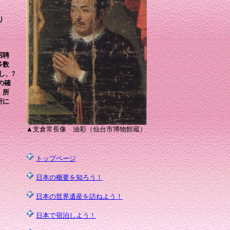
り
招聘
多数
し、7
の確
、所
所に
▲支倉常長像 油彩（仙台市博物館蔵）
トップページ
日本の概要を知ろう！
日本の世界遺産を訪ねよう！
日本で宿泊しよう！