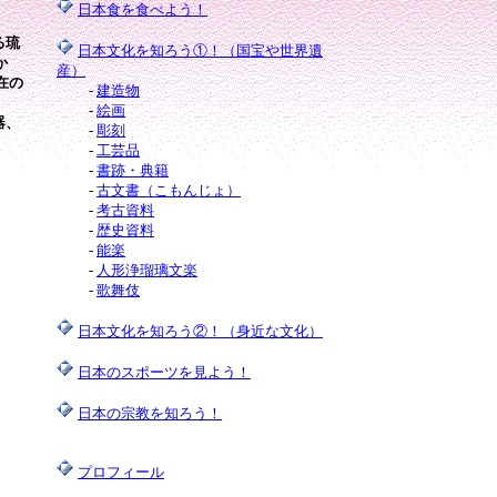
日本食を食べよう！
る琉
日本文化を知ろう①！（国宝や世界遺
か
産）
在の
-
建造物
-
絵画
器、
-
彫刻
-
工芸品
-
書跡・典籍
-
古文書（こもんじょ）
-
考古資料
-
歴史資料
-
能楽
-
人形浄瑠璃文楽
-
歌舞伎
日本文化を知ろう②！（身近な文化）
日本のスポーツを見よう！
日本の宗教を知ろう！
プロフィール