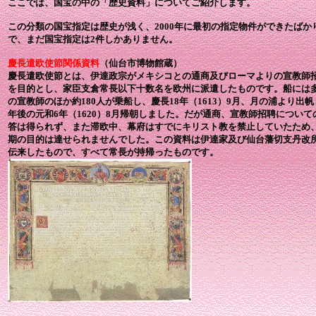
ここでは、国宝の中の「歴史資料」についてご紹介します。
この分類の国宝指定は歴史が浅く、2000年に最初の指定物件ができたばか
で、まだ国宝指定は2件しかありません。
慶長遣欧使節関係資料
（仙台市博物館蔵）
慶長遣欧使節とは、伊達政宗がメキシコとの通商及びローマよりの宣教師
を目的とし、家臣支倉常長以下十数名を欧州に派遣したものです。船には
の宣教師のほか約180人が乗船し、慶長18年（1613）9月、月の浦より出帆
年後の元和6年（1620）8月帰朝しました。だが通商、宣教師招聘について
答は得られず、また滞欧中、幕府はすでにキリスト教を禁止していたため
期の目的は達せられませんでした。この資料は伊達家及び仙台藩切支丹改
伝来したもので、すべて常長が持帰ったものです。