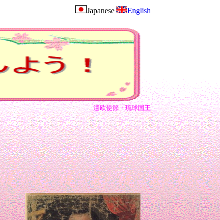
Japanese
English
遣欧使節・琉球国王