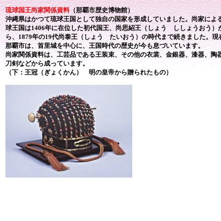
琉球国王尚家関係資料
（那覇市歴史博物館）
沖縄県はかつて琉球王国として独自の国家を形成していました。尚家によ
球王国は1406年に在位した初代国王、尚思紹王（しょう ししょうおう）
ら、1879年の19代尚泰王（しょう たいおう）の時代まで続きました。現
那覇市は、首里城を中心に、王国時代の歴史が今も息づいています。
尚家関係資料は、工芸品である王装束、その他の衣裳、金銀器、漆器、陶
刀剣などから成っています。
（下：王冠（ぎょくかん） 明の皇帝から贈られたもの）